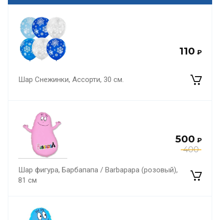
110
₽
Шар Снежинки, Ассорти, 30 см.
500
₽
400
Шар фигура, Барбапапа / Barbapapa (розовый),
81 см